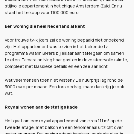
stijlvolle appartement in het chique Amsterdam-Zuid. En nu
staat het te koop voor 1.100.000 euro.
Een woning die heel Nederland al kent
Voor trouwe tv-kijkers zal de woning bepaald niet onbekend
zijn. Het appartement was te zien in het bekende tv-
programma waarin BN'ers bij elkaar aan tafel gaan om samen
te eten. Tamara ontving haar gasten in deze sfeervolle ruimte,
compleet met klassieke details en een zee aan licht.
Wat veel mensen toen niet wisten? De huurprijs lag rond de
3000 euro per maand. Een fors bedrag, maar dan krijg je ook
wat.
Royaal wonen aan de statige kade
Het gaat om een royaal appartement van circa 111 m² op de
tweede etage, met balkon en een fenomenaal uitzicht over
water en groen. De woning ademt karakter: originele glas-in-