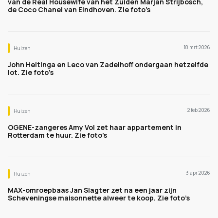
van de Real Housewife van het Zuiden Marjan Strijbosch,
de Coco Chanel van Eindhoven. Zie foto’s
18 mrt 2026
Huizen
John Heitinga en Leco van Zadelhoff ondergaan hetzelfde
lot. Zie foto's
2 feb 2026
Huizen
OGENE-zangeres Amy Vol zet haar appartement in
Rotterdam te huur. Zie foto’s
3 apr 2026
Huizen
MAX-omroepbaas Jan Slagter zet na een jaar zijn
Scheveningse maisonnette alweer te koop. Zie foto’s