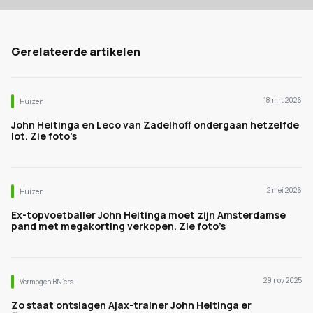
Gerelateerde artikelen
18 mrt 2026
Huizen
John Heitinga en Leco van Zadelhoff ondergaan hetzelfde
lot. Zie foto's
2 mei 2026
Huizen
Ex-topvoetballer John Heitinga moet zijn Amsterdamse
pand met megakorting verkopen. Zie foto’s
29 nov 2025
Vermogen BN’ers
Zo staat ontslagen Ajax-trainer John Heitinga er