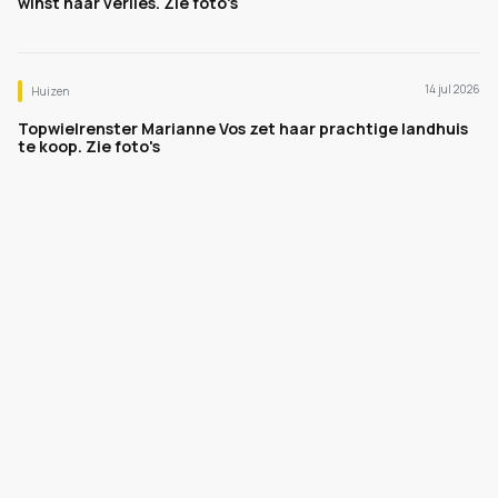
winst naar verlies. Zie foto's
14 jul 2026
Huizen
Topwielrenster Marianne Vos zet haar prachtige landhuis
te koop. Zie foto's