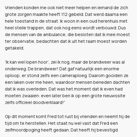
Vrienden konden me ook niet meer helpen en iemand de zich
grote zorgen maakte heeft 112 gebeld. Dat werd daarna een
hele toestand in de straat. Ik woon in een oud herenhuis met
heel steile trappen, dat ook nog eens wordt verbouwd. Dus
de mensen van de ambulance, die besloten dat ik mee moest
ter observatie, bedachten dat ik uit het raam moest worden
getakeld.
’Ik kan wel lopen hoor’
, zei ik nog, maar de brandweer was al
onderweg. De brandweer! Dat gaf natuurlijk een enorme
oploop, er stond zelfs een cameraploeg. Daarom gooiden ze
een laken over me heen, waardoor mensen beneden dachten
dat ik was overleden. Dat was het moment dat ik even had
moeten zwaaien: even later ben ik op een grote nieuwssite
zelfs officieel doodverklaard!”
Op dit moment komt Fred tot rust bij vrienden en neemt hij de
tijd om te herstellen. Het staat nu wel vast dat Fred een
zelfmoordpoging heeft gedaan. Dat heeft hij bevestigd.