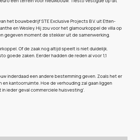
 euro een terrein voor nieuwbouw. Tiesto vestigde op dit
an het bouwbedrijf STE Exclusive Projects B.V. uit Etten-
lanthe en Wesley. Hij zou voor het glamourkoppel de villa op
en gegeven moment de stekker uit de samenwerking.
koppel. Of de zaak nog altijd speelt is niet duidelijk.
o goede zaken. Eerder hadden de reden al voor 1,1
ouw inderdaad een andere bestemming geven. Zoals het er
n en kantoorruimte. Hoe de verhouding zal gaan liggen
 in ieder geval commerciele huisvesting'.