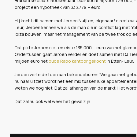
Brabantse plaats Roosendaal. Daar kocht hij voor 726.000,--
project een hypotheek van 333.779,-- euro
Hij kocht dit samen met Jeroen Nuijten, eigenaar/ directeur v
Leur,. Jeroen kennen we als de man die in conflict lag met Yo
Ibiza bouwen, maar het management van de twee trok op e
Dat pikte Jeroen niet en eiste 135.000,-- euro van het glamour
Ondertussen gaat Jeroen verder en doet samen met DJ Tiest
miljoen euro het
oude Rabo kantoor gekocht
in Etten- Leur.
Jeroen vertelde toen aan bekendeburen: 'We gaan het geb
nu naar uitziet wordt het een mix tussen luxe appartemente
weten we nog niet. Dat zal afhangen van de markt. Het wordt
Dat zal nu ook wel weer het geval zijn