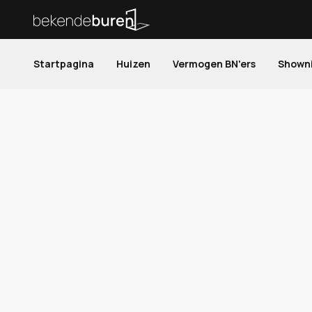
Startpagina
Huizen
Vermogen BN'ers
Shown