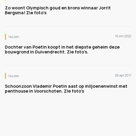
Zo woont Olympisch goud en brons winnaar Jorrit
Bergsma! Zie foto's
15 mrt 2022
Huizen
Dochter van Poetin koopt in het diepste geheim deze
bouwgrond in Duivendrecht. Zie foto's.
26 apr 2017
Huizen
Schoonzoon Vlademir Poetin aast op miljoenenwinst met
penthouse in Voorschoten. Zie foto's