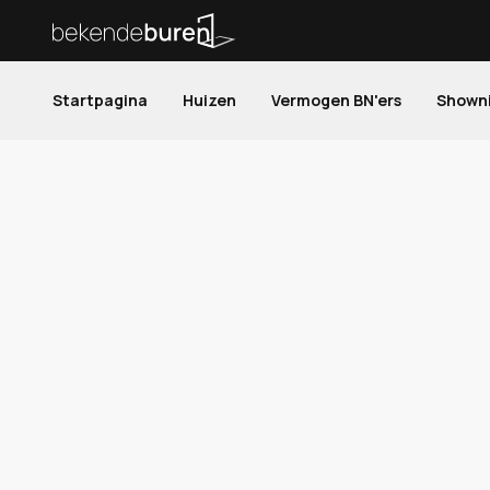
Startpagina
Huizen
Vermogen BN'ers
Shown