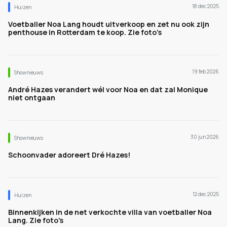
18 dec 2025
Huizen
Voetballer Noa Lang houdt uitverkoop en zet nu ook zijn
penthouse in Rotterdam te koop. Zie foto’s
19 feb 2026
Shownieuws
André Hazes verandert wél voor Noa en dat zal Monique
niet ontgaan
30 jun 2026
Shownieuws
Schoonvader adoreert Dré Hazes!
12 dec 2025
Huizen
Binnenkijken in de net verkochte villa van voetballer Noa
Lang. Zie foto's