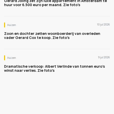
Gerard Joling zet zijn luxe appartement in Amsterdam te
huur voor 6.500 euro per maand. Zie foto's
10 jul 2026
Huizen
Zoon en dochter zetten woonboerderij van overleden
vader Gerard Cox te koop. Zie foto's
9 jul 2026
Huizen
Dramatische verkoop: Albert Verlinde van tonnen euro's
winst naar verlies. Zie foto's