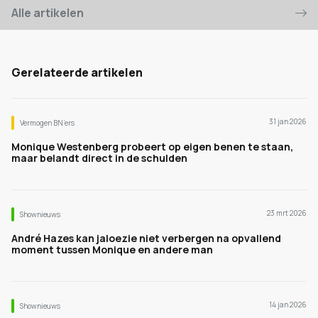
Alle artikelen
Gerelateerde artikelen
31 jan 2026
Vermogen BN’ers
Monique Westenberg probeert op eigen benen te staan,
maar belandt direct in de schulden
23 mrt 2026
Shownieuws
André Hazes kan jaloezie niet verbergen na opvallend
moment tussen Monique en andere man
14 jan 2026
Shownieuws