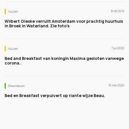
8 okt 2014
Huizen
Wilbert Gieske verruilt Amsterdam voor prachtig huurhuis
in Broek in Waterland. Zie foto's
7 jul 2020
Huizen
Bed and Breakfast van koningin Maxima gesloten vanwege
corona..
16 mei 2020
Shownieuws
Bed en Breakfast verpulvert op riante wijze Beau.