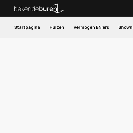
Startpagina
Huizen
Vermogen BN'ers
Shown