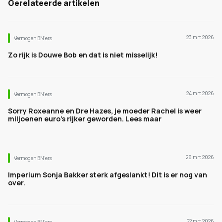
Gerelateerde artikelen
23 mrt 2026
Vermogen BN’ers
Zo rijk is Douwe Bob en dat is niet misselijk!
24 mrt 2026
Vermogen BN’ers
Sorry Roxeanne en Dre Hazes, je moeder Rachel is weer
miljoenen euro's rijker geworden. Lees maar
26 mrt 2026
Vermogen BN’ers
Imperium Sonja Bakker sterk afgeslankt! Dit is er nog van
over.
22 mrt 2026