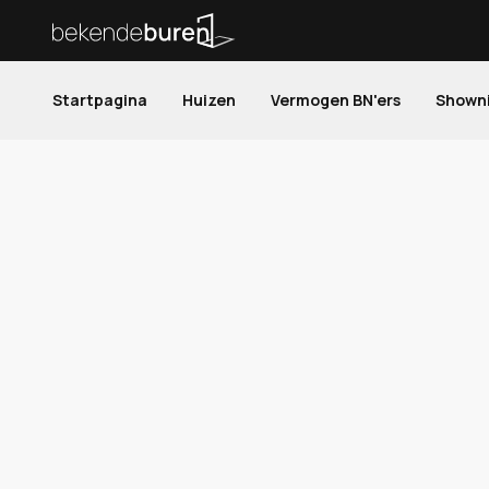
Startpagina
Huizen
Vermogen BN'ers
Shown