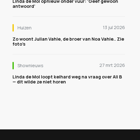
Linda de Mol opnieuw onder vuur: ‘Geef gewoon
antwoord’
13 jul 2026
Huizen
Zo woont Julian Vahle, de broer van Noa Vahle.. Zie
foto's
27 mrt 2026
Shownieuws
Linda de Mol loopt keihard weg na vraag over Ali B
— dit wilde ze niet horen