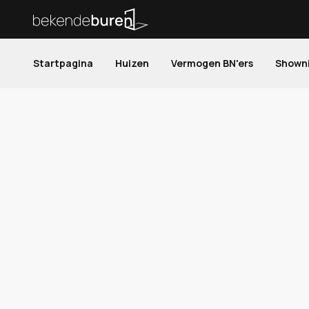
Startpagina
Huizen
Vermogen BN'ers
Shown