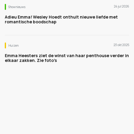
24 jul 2026
Shownieuws
Adieu Emma! Wesley Hoedt onthult nieuwe liefde met
romantische boodschap
23 okt 2025
Huizen
Emma Heesters ziet de winst van haar penthouse verder in
elkaar zakken. Zie foto’s