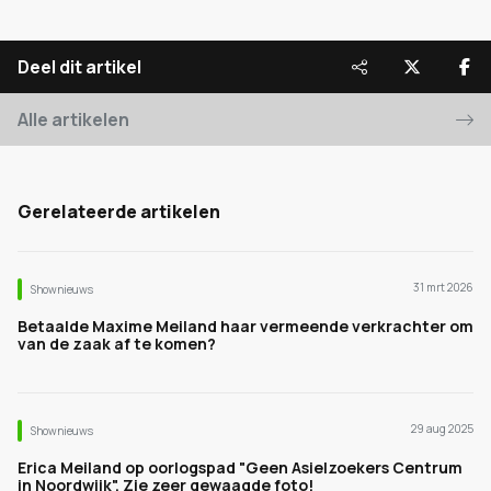
Deel dit artikel
Alle artikelen
Gerelateerde artikelen
31 mrt 2026
Shownieuws
Betaalde Maxime Meiland haar vermeende verkrachter om
van de zaak af te komen?
29 aug 2025
Shownieuws
Erica Meiland op oorlogspad "Geen Asielzoekers Centrum
in Noordwijk". Zie zeer gewaagde foto!