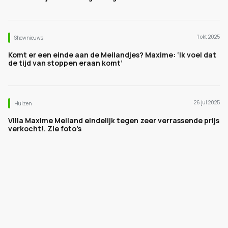
1 okt 2025
Shownieuws
Komt er een einde aan de Meilandjes? Maxime: ‘Ik voel dat
de tijd van stoppen eraan komt’
26 jul 2025
Huizen
Villa Maxime Meiland eindelijk tegen zeer verrassende prijs
verkocht!. Zie foto's