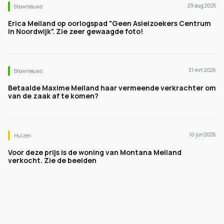
29 aug 2025
Shownieuws
Erica Meiland op oorlogspad "Geen Asielzoekers Centrum
in Noordwijk". Zie zeer gewaagde foto!
31 mrt 2026
Shownieuws
Betaalde Maxime Meiland haar vermeende verkrachter om
van de zaak af te komen?
10 jun 2026
Huizen
Voor deze prijs is de woning van Montana Meiland
verkocht. Zie de beelden