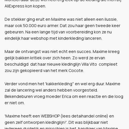
AliExpress kon kopen.
De stekker ging eruit en Maxime was niet alleen een ilussie,
maar ook 50.000 euro armer. Dat zou haar geen tweede keer
gebeuren. Na een lange tijd van voorbereiding kon ze nu
eindelijk haar webshop met kinderkleding lanceren.
Maar de ontvangst was niet echt een succes. Maxime kreeg
gelijk bakken kritiek over zich heen. Zo werd ze ervan
beschuldigd dat haar
nieuwe kledinglijn Villa Vito compleet
zou zijn gekopieerd van het merk Cocote.
Verder vond men het 'kakkerkleding'' en wel erg duur. Maxime
zal de lancering wel anders hebben voorgesteld.
Bekendeburen vroeg moeder Erica om een reactie en die loog
er niet om.
'Maxime heeft een WEBSHOP (lees detaihandel online) en
geen zelf ontworpen kledinglijn!'. Dit was blijkbaar niet
iedereen duidelijk en misschien is het handiger van Maxime