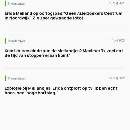
29 aug 2025
Shownieuws
Erica Meiland op oorlogspad "Geen Asielzoekers Centrum
in Noordwijk". Zie zeer gewaagde foto!
1 okt 2025
Shownieuws
Komt er een einde aan de Meilandjes? Maxime: ‘Ik voel dat
de tijd van stoppen eraan komt’
27 aug 2025
Shownieuws
Explosie bij Meilandjes: Erica ontploft op tv ‘Ik ben echt
boos, heel hoge hartslag!’