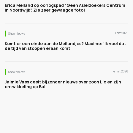
Erica Meiland op oorlogspad "Geen Asielzoekers Centrum
in Noordwijk". Zie zeer gewaagde foto!
1 okt 2025
Shownieuws
Komt er een einde aan de Meilandjes? Maxime: ‘Ik voel dat
de tijd van stoppen eraan komt’
4 mrt 2026
Shownieuws
Jaimie Vaes deelt bijzonder nieuws over zoon Lío en zijn
ontwikkeling op Bali