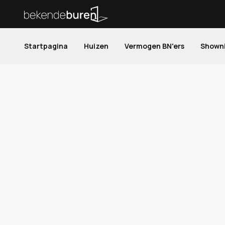
Startpagina
Huizen
Vermogen BN'ers
Shown