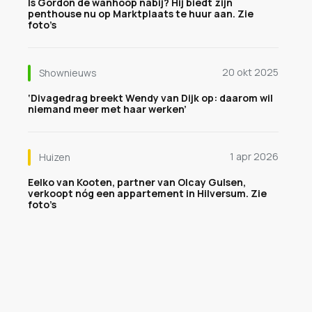
Is Gordon de wanhoop nabij? Hij biedt zijn
penthouse nu op Marktplaats te huur aan. Zie
foto’s
20 okt 2025
Shownieuws
‘Divagedrag breekt Wendy van Dijk op: daarom wil
niemand meer met haar werken’
1 apr 2026
Huizen
Eelko van Kooten, partner van Olcay Gulsen,
verkoopt nóg een appartement in Hilversum. Zie
foto’s