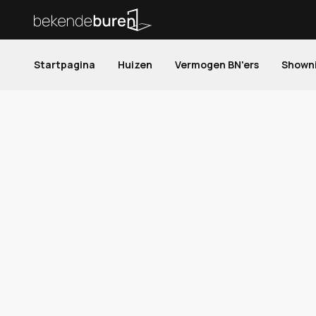
Startpagina
Huizen
Vermogen BN'ers
Shown