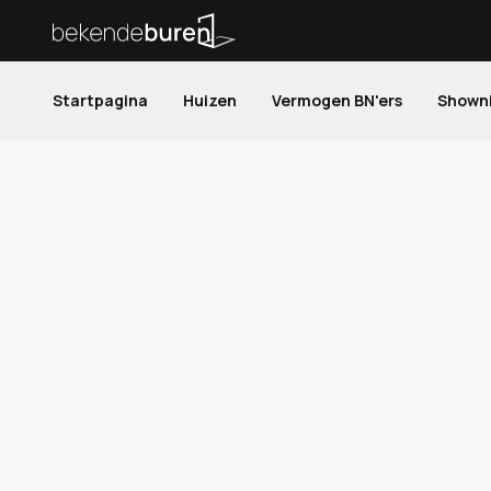
Startpagina
Huizen
Vermogen BN'ers
Shown