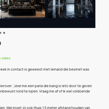
g
e video
ige week in contact is geweest met iemand die besmet was
hierover:
„Voel me een paria die bang is iets door te geven
 onbewust rond te lopen. Vraag me af of ik wel voldoende
ntien. Wel moet zij ook thuis 1,5 meter afstand houden van