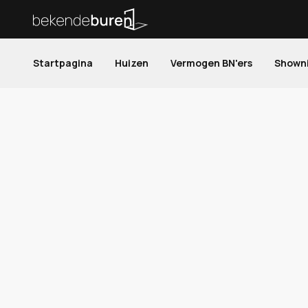
Startpagina
Huizen
Vermogen BN'ers
Shown