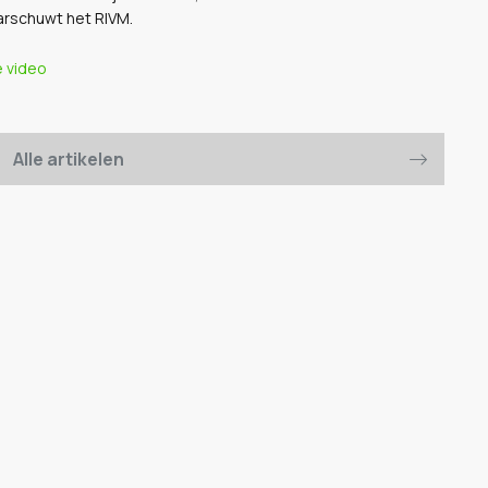
aarschuwt het RIVM.
e video
Alle artikelen