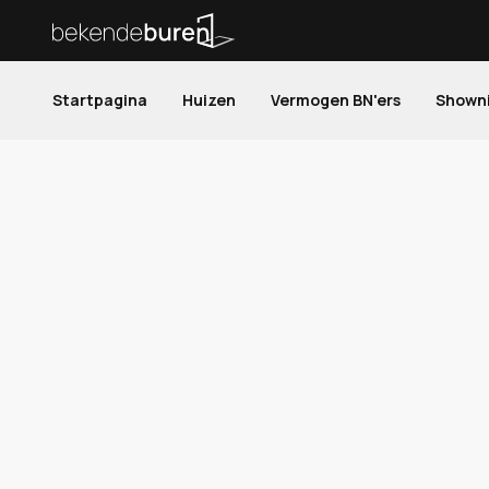
Startpagina
Huizen
Vermogen BN'ers
Shown