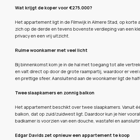
Wat krijgt de koper voor €275.000?
Het appartement ligt in de Filmwijk in Almere Stad, op kort
zich op de derde en tevens bovenste verdieping van een kl
privacy en een vrij uitzicht.
Ruime woonkamer met veel licht
Bij binnenkomst kom je in de hal met toegang tot alle vert
en valt direct op door de grote raampartij, waardoor er veel 
en prettige sfeer. Aansluitend aan de woonkamer ligt de half
Twee slaapkamers en zonnig balkon
Het appartement beschikt over twee slaapkamers. Vanuit éé
balkon, dat op zuid/zuidwest ligt. Daardoor kun je hier voora
badkamer is voorzien van een douche, wastafel en aansluit
Edgar Davids zet opnieuw een appartement te koop