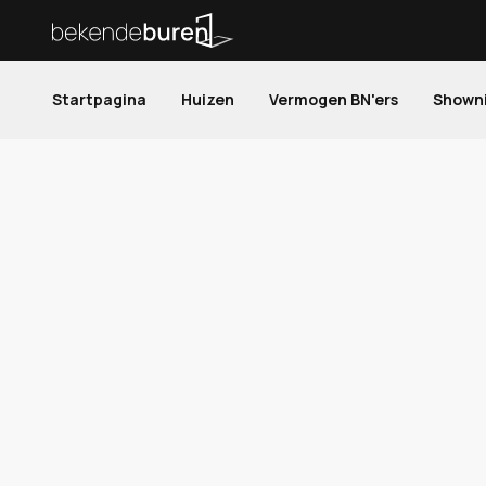
Startpagina
Huizen
Vermogen BN'ers
Shown