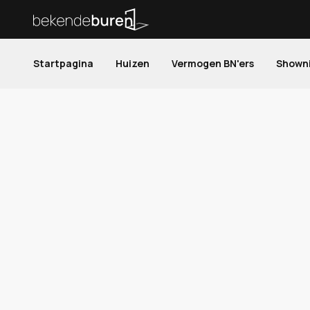
Startpagina
Huizen
Vermogen BN'ers
Shown