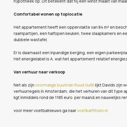
hypotheek op. Dit betekent dat hij een winst maakt van maar 
Comfortabel wonen op toplocatie
Het appartement heeft een oppervlakte van 84 m² en besch
raampartijen, een halfopen keuken, twee slaapkamers en 
dubbele wastafel.
Er is daarnaast een inpandige berging, een eigen parkeerpla
Het energielabel is A, wat het appartement relatief energiez
Van verhuur naar verkoop
Net als zijn
voormalige buurman Ruud Gullit
lijkt Davids zij
verhuurregels in Amsterdam, die het verhuren van dit type 
ligt inmiddels rond de 1185 euro per maand,en nauwelijks re
voor meer voetbalnieuws ga naar
voetbalflitsen.nl