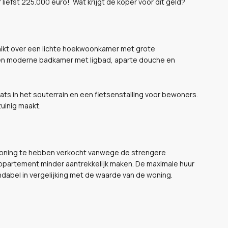
liefst 225.000 euro! Wat krijgt de koper voor dit geld?
ikt over een lichte hoekwoonkamer met grote
een moderne badkamer met ligbad, aparte douche en
ats in het souterrain en een fietsenstalling voor bewoners.
uinig maakt.
n woning te hebben verkocht vanwege de strengere
appartement minder aantrekkelijk maken. De maximale huur
ndabel in vergelijking met de waarde van de woning.