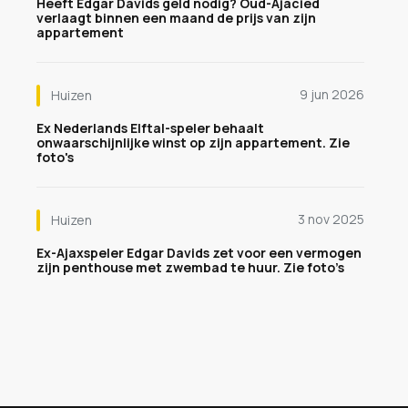
Heeft Edgar Davids geld nodig? Oud-Ajacied
verlaagt binnen een maand de prijs van zijn
appartement
9 jun 2026
Huizen
Ex Nederlands Elftal-speler behaalt
onwaarschijnlijke winst op zijn appartement. Zie
foto's
3 nov 2025
Huizen
Ex-Ajaxspeler Edgar Davids zet voor een vermogen
zijn penthouse met zwembad te huur. Zie foto’s