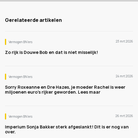
Gerelateerde artikelen
23 mrt 2026
Vermogen BN’ers
Zo rijk is Douwe Bob en dat is niet misselijk!
24 mrt 2026
Vermogen BN’ers
Sorry Roxeanne en Dre Hazes, je moeder Rachel is weer
miljoenen euro's rijker geworden. Lees maar
26 mrt 2026
Vermogen BN’ers
Imperium Sonja Bakker sterk afgeslankt! Dit is er nog van
over.