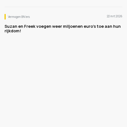
22 mrt 2026
Vermogen BN’ers
Suzan en Freek voegen weer miljoenen euro's toe aan hun
rijkdom!