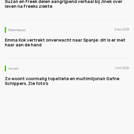
Suzan en Freek delen aangrijpend verhaal bij Jinek over
leven na Freeks ziekte
5 nov 2025
Shownieuws
Emma Kok vertrekt onverwacht naar Spanje: dit is er met
haar aan de hand
1 mrt 2026
Huizen
Zo woont voormalig topatlete en multimiljonair Dafne
Schippers. Zie foto’s