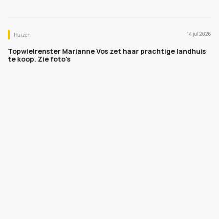
14 jul 2026
Huizen
Topwielrenster Marianne Vos zet haar prachtige landhuis
te koop. Zie foto's