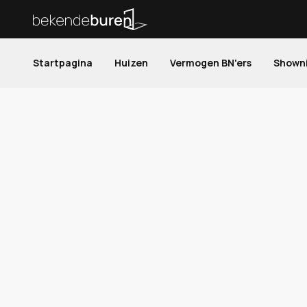
Startpagina
Huizen
Vermogen BN'ers
Shown