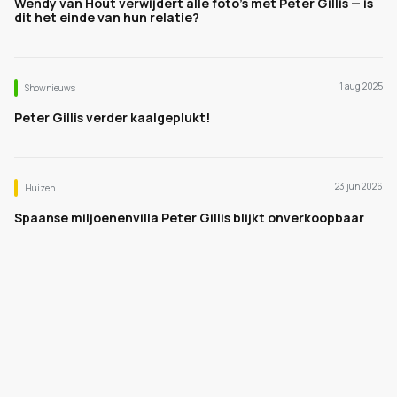
Wendy van Hout verwijdert alle foto’s met Peter Gillis — is
dit het einde van hun relatie?
1 aug 2025
Shownieuws
Peter Gillis verder kaalgeplukt!
23 jun 2026
Huizen
Spaanse miljoenenvilla Peter Gillis blijkt onverkoopbaar