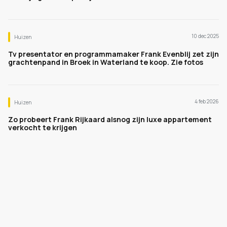
10 dec 2025
Huizen
Tv presentator en programmamaker Frank Evenblij zet zijn
grachtenpand in Broek in Waterland te koop. Zie fotos
4 feb 2026
Huizen
Zo probeert Frank Rijkaard alsnog zijn luxe appartement
verkocht te krijgen