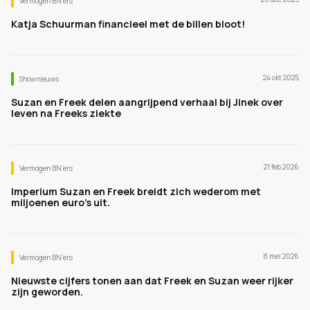
Vermogen BN’ers
Katja Schuurman financieel met de billen bloot!
24 okt 2025
Shownieuws
Suzan en Freek delen aangrijpend verhaal bij Jinek over
leven na Freeks ziekte
21 feb 2026
Vermogen BN’ers
Imperium Suzan en Freek breidt zich wederom met
miljoenen euro's uit.
8 mei 2026
Vermogen BN’ers
Nieuwste cijfers tonen aan dat Freek en Suzan weer rijker
zijn geworden.