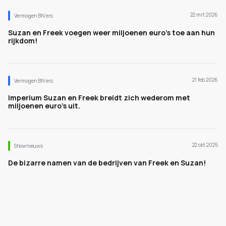
22 mrt 2026
Vermogen BN’ers
Suzan en Freek voegen weer miljoenen euro's toe aan hun
rijkdom!
21 feb 2026
Vermogen BN’ers
Imperium Suzan en Freek breidt zich wederom met
miljoenen euro's uit.
22 okt 2025
Shownieuws
De bizarre namen van de bedrijven van Freek en Suzan!