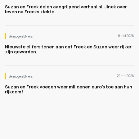
Suzan en Freek delen aangrijpend verhaal bij Jinek over
leven na Freeks ziekte
8 mei 2026
Vermogen BN’ers
Nieuwste cijfers tonen aan dat Freek en Suzan weer rijker
zijn geworden.
22 mrt 2026
Vermogen BN’ers
Suzan en Freek voegen weer miljoenen euro's toe aan hun
rijkdom!