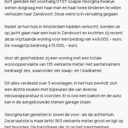
Kort geleden liet voormalig GTST soapie Georgina Kwakye
weten dolgraag met haar man en haar twee kinderen te willen
verhuizen naar Zandvoort. Deze wens is in vervulling gegaan.
Nadat ze hun huis in Amsterdam hadden verkocht, konden ze
op jacht gaan naar een huis in Zandvoort en kochten zij recent
deze vrijstaande woning voor een bedrag van 449.000,-- euro.
De vraagprijs bedroeg 475.000,-- euro.
Voor dit geld hebben zij een woning met een totale
woonoppervlakte van 135 vierkante meter. Het aantal kamers
bedraagt zes, waaronder vier slaap- en 1 badkamer.
Dit alles verdeeld over 3 woonlagen. In het huis bevindt zich
een dichte keuken met bijkeuken die van diverse
inbouwapparatuur is voorzien. Er is ook een balkon en de auto
kan in de aangebouwde stenen garage staan.
Georgina kan genieten in zowel de voor- als de achtertuin.
Deze laatste is maar liefst 363 vierkante meter groot en ligt op
het Noorden. De hypotheek die zij op het pand hebben