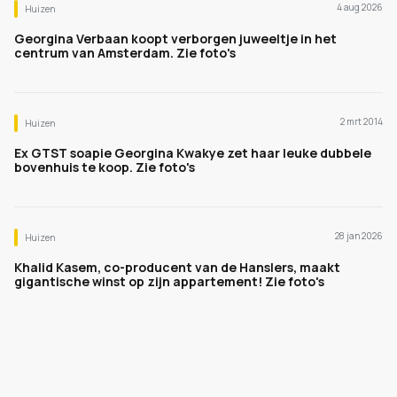
4 aug 2026
Huizen
Georgina Verbaan koopt verborgen juweeltje in het
centrum van Amsterdam. Zie foto's
2 mrt 2014
Huizen
Ex GTST soapie Georgina Kwakye zet haar leuke dubbele
bovenhuis te koop. Zie foto's
28 jan 2026
Huizen
Khalid Kasem, co-producent van de Hanslers, maakt
gigantische winst op zijn appartement! Zie foto's