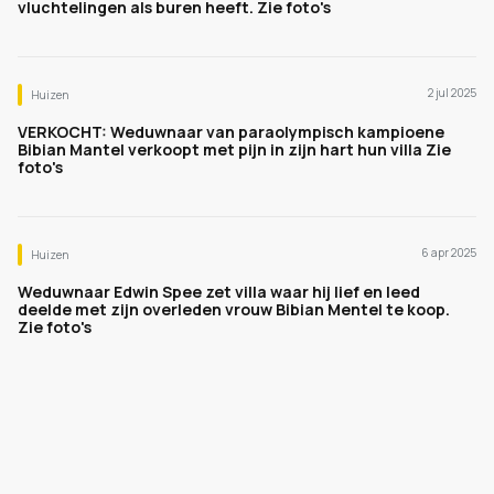
vluchtelingen als buren heeft. Zie foto's
2 jul 2025
Huizen
VERKOCHT: Weduwnaar van paraolympisch kampioene
Bibian Mantel verkoopt met pijn in zijn hart hun villa Zie
foto's
6 apr 2025
Huizen
Weduwnaar Edwin Spee zet villa waar hij lief en leed
deelde met zijn overleden vrouw Bibian Mentel te koop.
Zie foto's