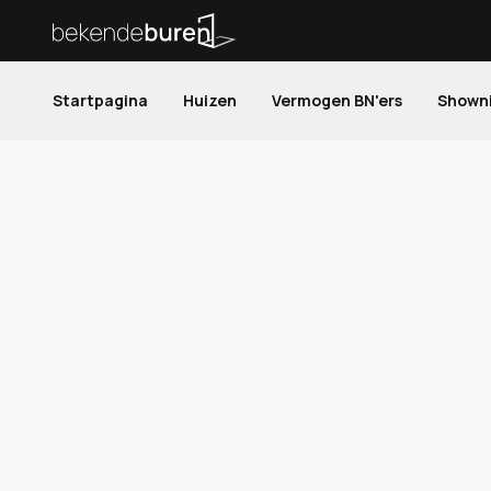
Startpagina
Huizen
Vermogen BN'ers
Shown