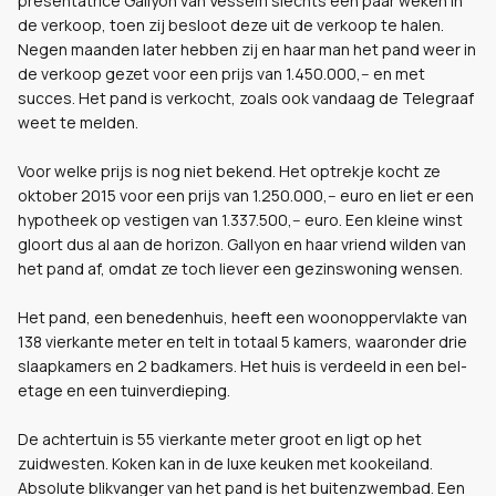
presentatrice Gallyon van Vessem slechts een paar weken in
de verkoop, toen zij besloot deze uit de verkoop te halen.
Negen maanden later hebben zij en haar man het pand weer in
de verkoop gezet voor een prijs van 1.450.000,-- en met
succes. Het pand is verkocht, zoals ook vandaag de Telegraaf
weet te melden.
Voor welke prijs is nog niet bekend. Het optrekje kocht ze
oktober 2015 voor een prijs van 1.250.000,-- euro en liet er een
hypotheek op vestigen van 1.337.500,-- euro. Een kleine winst
gloort dus al aan de horizon. Gallyon en haar vriend wilden van
het pand af, omdat ze toch liever een gezinswoning wensen.
Het pand, een benedenhuis, heeft een woonoppervlakte van
138 vierkante meter en telt in totaal 5 kamers, waaronder drie
slaapkamers en 2 badkamers. Het huis is verdeeld in een bel-
etage en een tuinverdieping.
De achtertuin is 55 vierkante meter groot en ligt op het
zuidwesten. Koken kan in de luxe keuken met kookeiland.
Absolute blikvanger van het pand is het buitenzwembad. Een