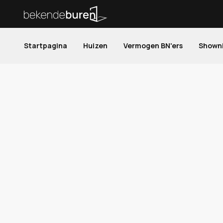
Startpagina
Huizen
Vermogen BN'ers
Shown