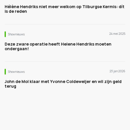
Hélène Hendriks niet meer welkom op Tilburgse Kermis: dít
is de reden
24 mei 2025
Shownieuws
Deze zware operatie heeft Helene Hendriks moeten
ondergaan!
23 jan 2026
Shownieuws
John de Mol klaar met Yvonne Coldeweijer en wil zijn geld
terug