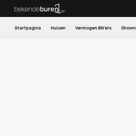
Startpagina
Huizen
Vermogen BN'ers
Shown