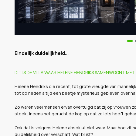
Eindelijk duidelijkheid...
DIT IS DE VILLA WAAR HELENE HENDRIKS SAMENWOONT MET
Helene Hendriks die recent, tot grote vreugde van mannelijke
tot op heden altijd een beetje mysterieus gebleven over haa
Zo waren veel mensen ervan overtuigd dat zij op vrouwen zou
steekt ineens het gerucht de kop op dat ze iets heeft geha
Ook dat is volgens Helene absoluut niet waar. Maar hoe zit 
duidelijkheid over verschaft. Wat blijkt?