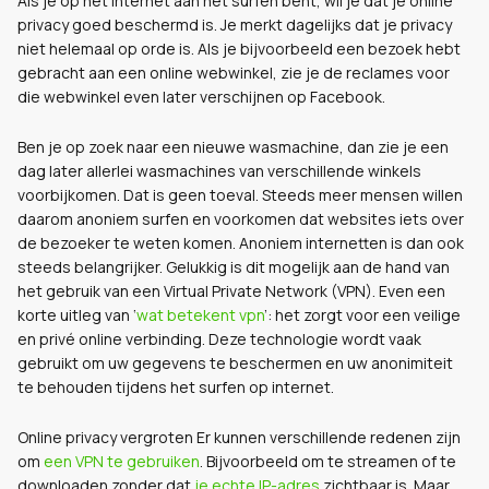
Als je op het internet aan het surfen bent, wil je dat je online
privacy goed beschermd is. Je merkt dagelijks dat je privacy
niet helemaal op orde is. Als je bijvoorbeeld een bezoek hebt
gebracht aan een online webwinkel, zie je de reclames voor
die webwinkel even later verschijnen op Facebook.
Ben je op zoek naar een nieuwe wasmachine, dan zie je een
dag later allerlei wasmachines van verschillende winkels
voorbijkomen. Dat is geen toeval. Steeds meer mensen willen
daarom anoniem surfen en voorkomen dat websites iets over
de bezoeker te weten komen. Anoniem internetten is dan ook
steeds belangrijker. Gelukkig is dit mogelijk aan de hand van
het gebruik van een Virtual Private Network (VPN).
Even een
korte uitleg van ‘
wat betekent vpn
’: het zorgt voor een veilige
en privé online verbinding. Deze technologie wordt vaak
gebruikt om uw gegevens te beschermen en uw anonimiteit
te behouden tijdens het surfen op internet.
Online privacy vergroten Er kunnen verschillende redenen zijn
om
een VPN te gebruiken
. Bijvoorbeeld om te streamen of te
downloaden zonder dat
je echte IP-adres
zichtbaar is. Maar