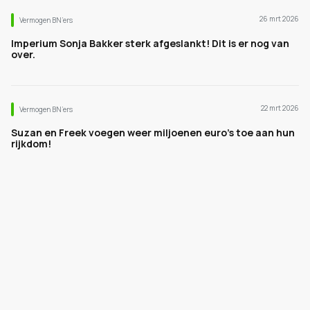
26 mrt 2026
Vermogen BN’ers
Imperium Sonja Bakker sterk afgeslankt! Dit is er nog van
over.
22 mrt 2026
Vermogen BN’ers
Suzan en Freek voegen weer miljoenen euro's toe aan hun
rijkdom!