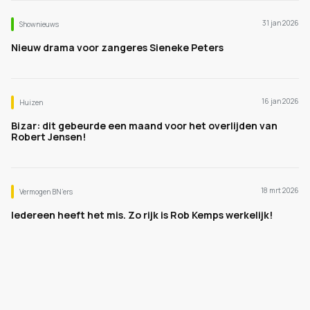
31 jan 2026
Shownieuws
Nieuw drama voor zangeres Sieneke Peters
16 jan 2026
Huizen
Bizar: dit gebeurde een maand voor het overlijden van
Robert Jensen!
18 mrt 2026
Vermogen BN’ers
Iedereen heeft het mis. Zo rijk is Rob Kemps werkelijk!