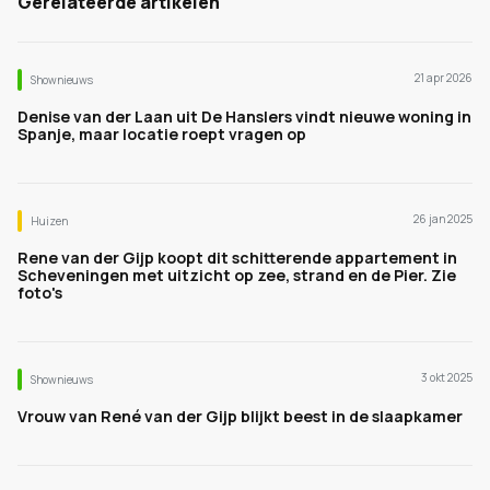
Gerelateerde artikelen
21 apr 2026
Shownieuws
Denise van der Laan uit De Hanslers vindt nieuwe woning in
Spanje, maar locatie roept vragen op
26 jan 2025
Huizen
Rene van der Gijp koopt dit schitterende appartement in
Scheveningen met uitzicht op zee, strand en de Pier. Zie
foto's
3 okt 2025
Shownieuws
Vrouw van René van der Gijp blijkt beest in de slaapkamer