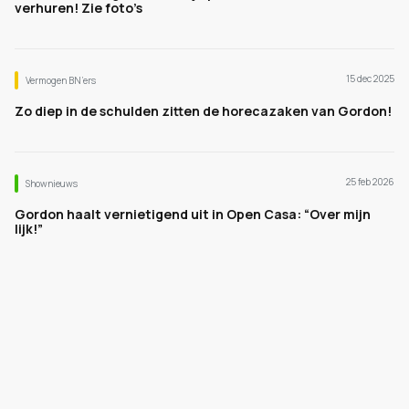
verhuren! Zie foto’s
15 dec 2025
Vermogen BN’ers
Zo diep in de schulden zitten de horecazaken van Gordon!
25 feb 2026
Shownieuws
Gordon haalt vernietigend uit in Open Casa: “Over mijn
lijk!”