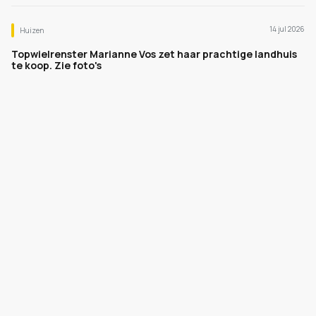
14 jul 2026
Huizen
Topwielrenster Marianne Vos zet haar prachtige landhuis
te koop. Zie foto's