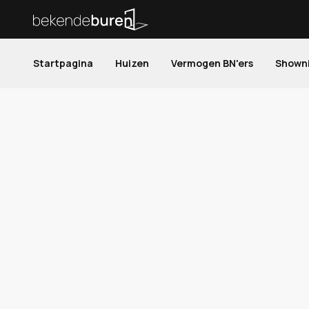
Startpagina
Huizen
Vermogen BN'ers
Shown