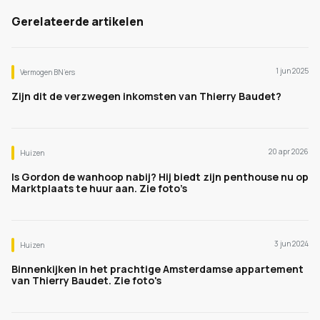
Gerelateerde artikelen
1 jun 2025
Vermogen BN’ers
Zijn dit de verzwegen inkomsten van Thierry Baudet?
20 apr 2026
Huizen
Is Gordon de wanhoop nabij? Hij biedt zijn penthouse nu op
Marktplaats te huur aan. Zie foto’s
3 jun 2024
Huizen
Binnenkijken in het prachtige Amsterdamse appartement
van Thierry Baudet. Zie foto's