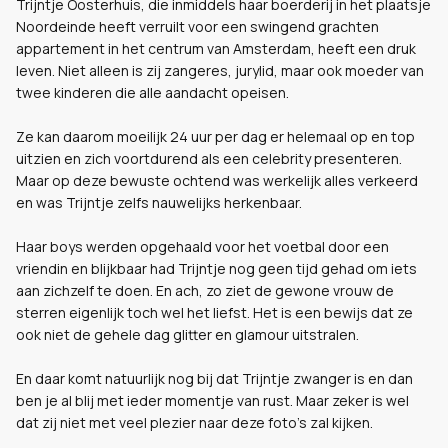
Trijntje Oosterhuis, die inmiddels haar boerderij in het plaatsje
Noordeinde heeft verruilt voor een swingend grachten
appartement in het centrum van Amsterdam, heeft een druk
leven. Niet alleen is zij zangeres, jurylid, maar ook moeder van
twee kinderen die alle aandacht opeisen.
Ze kan daarom moeilijk 24 uur per dag er helemaal op en top
uitzien en zich voortdurend als een celebrity presenteren.
Maar op deze bewuste ochtend was werkelijk alles verkeerd
en was Trijntje zelfs nauwelijks herkenbaar.
Haar boys werden opgehaald voor het voetbal door een
vriendin en blijkbaar had Trijntje nog geen tijd gehad om iets
aan zichzelf te doen. En ach, zo ziet de gewone vrouw de
sterren eigenlijk toch wel het liefst. Het is een bewijs dat ze
ook niet de gehele dag glitter en glamour uitstralen.
En daar komt natuurlijk nog bij dat Trijntje zwanger is en dan
ben je al blij met ieder momentje van rust. Maar zeker is wel
dat zij niet met veel plezier naar deze foto's zal kijken.