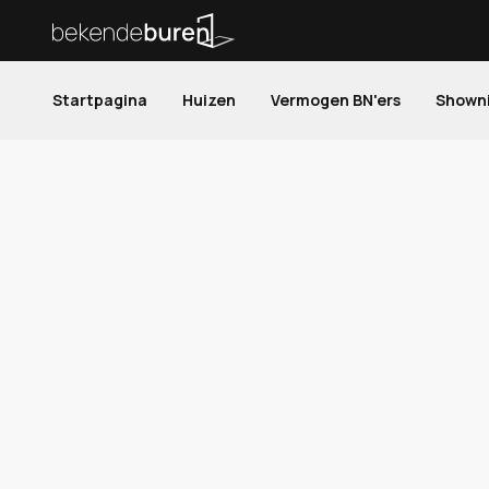
Startpagina
Huizen
Vermogen BN'ers
Shown