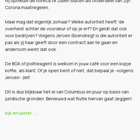
hij opnieuw de horeca te zullen sluiten als onderdeel van zijn
Corona maatregelen.
Maar mag dat eigenlijk zomaar? Welke autoriteit heeft ‘de
overheid’ achter de voordeur of op je erf? En geldt dat ook
voor bedrijven? Volgens Jeroen Sloendregt is die autoriteit er
pas als jij haar geeft door een contract aan te gaan en
andersom werkt dat ook.
De BOA of politieagent is welkom in jouw café voor een kopje
koffie, als klant. Of je open bent of niet, dat bepaal je -volgens
Jeroen- zelf.
Dit is dus blijkbaar het ei van Columbus en puur op basis van
juridische gronden. Benieuwd wat Rutte hiervan gaat zeggen!
kijk en luister .....