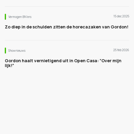
15 dec 2025
Vermogen BN’ers
Zo diep in de schulden zitten de horecazaken van Gordon!
25 feb 2026
Shownieuws
Gordon haalt vernietigend uit in Open Casa: “Over mijn
lijk!”