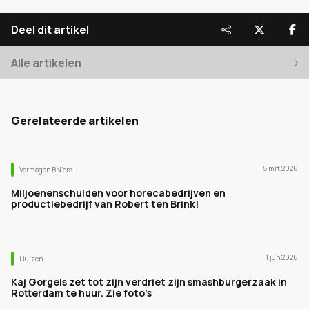
Deel dit artikel
Alle artikelen
Gerelateerde artikelen
5 mrt 2026
Vermogen BN’ers
Miljoenenschulden voor horecabedrijven en
productiebedrijf van Robert ten Brink!
1 jun 2026
Huizen
Kaj Gorgels zet tot zijn verdriet zijn smashburgerzaak in
Rotterdam te huur. Zie foto’s