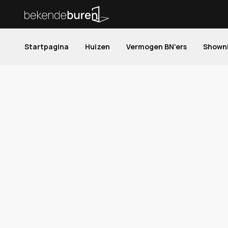
Startpagina
Huizen
Vermogen BN'ers
Shown