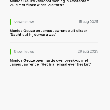
Monica Geuze verkoopt woning in Amsterdam-
Zuid met flinke winst. Zie foto’s
15 aug 2025
Shownieuws
Monica Geuze en James Lawrence uit elkaar:
‘Dacht dat hij de ware was’
29 aug 2025
Shownieuws
Monica Geuze openhartig over break-up met
James Lawrence: ‘Het is allemaal eventjes kut’